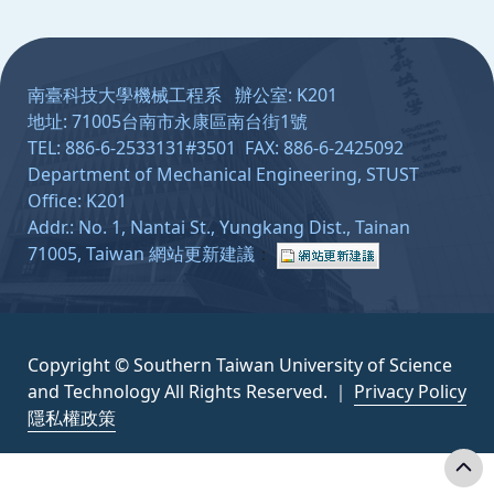
:::
南臺科技大學機械工程系 辦公室: K201
地址: 71005台南市永康區南台街1號
TEL: 886-6-2533131#3501 FAX: 886-6-2425092
Department of Mechanical Engineering, STUST
Office: K201
Addr.: No. 1, Nantai St., Yungkang Dist., Tainan
71005, Taiwan
網站更新建議
：
Copyright © Southern Taiwan University of Science
and Technology All Rights Reserved. ｜
Privacy Policy
隱私權政策